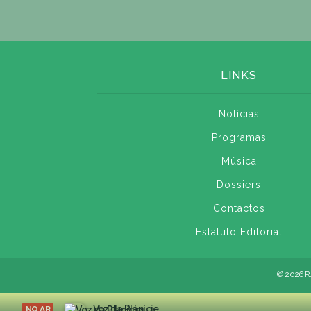
LINKS
Notícias
Programas
Música
Dossiers
Contactos
Estatuto Editorial
© 2026 R
Voz da Planície
NO AR