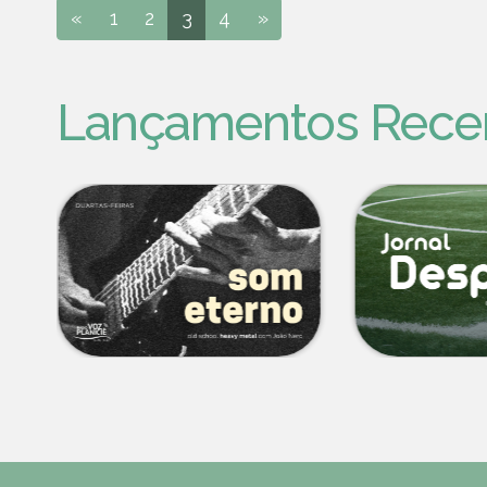
«
1
2
3
4
»
Lançamentos Rece