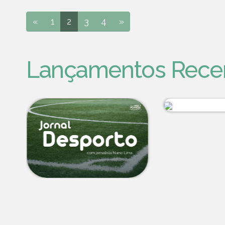
«
1
2
3
4
»
Lançamentos Rece