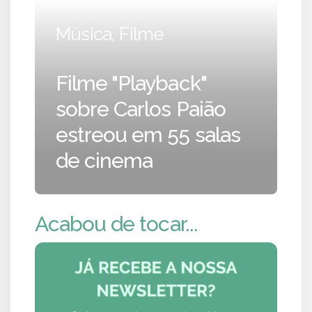
Música, Filme
Filme "Playback"
sobre Carlos Paião
estreou em 55 salas
de cinema
Acabou de tocar...