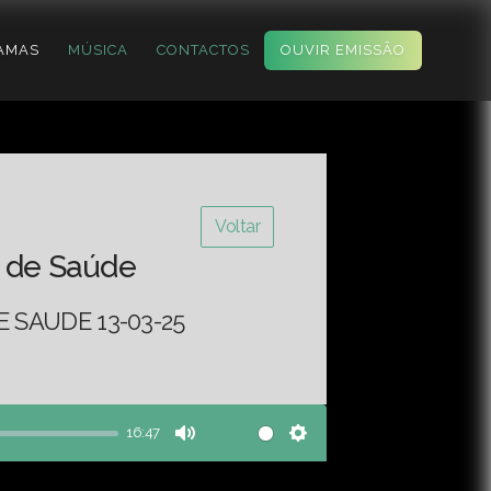
AMAS
MÚSICA
CONTACTOS
OUVIR EMISSÃO
Voltar
 de Saúde
 SAUDE 13-03-25
16:47
Mute
Settings