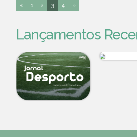
«
1
2
3
4
»
Lançamentos Rece