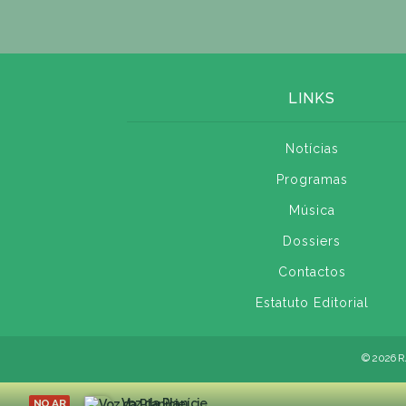
LINKS
Notícias
Programas
Música
Dossiers
Contactos
Estatuto Editorial
© 2026 R
Voz da Planície
NO AR