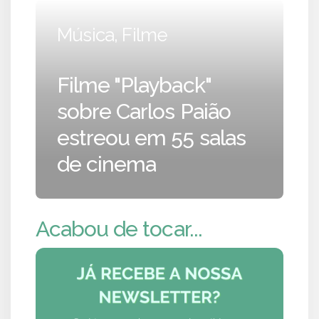
Música, Filme
Filme "Playback"
sobre Carlos Paião
estreou em 55 salas
de cinema
Acabou de tocar...