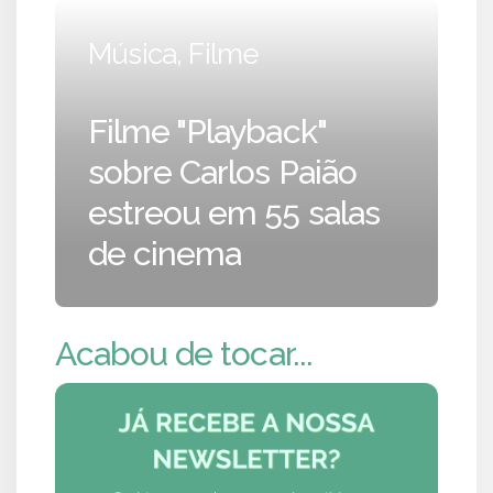
Música, Filme
Filme "Playback"
sobre Carlos Paião
estreou em 55 salas
de cinema
Acabou de tocar...