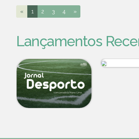
«
1
2
3
4
»
Lançamentos Rece