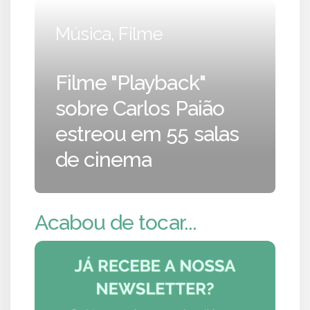
Música, Filme
Filme "Playback"
sobre Carlos Paião
estreou em 55 salas
de cinema
Acabou de tocar...