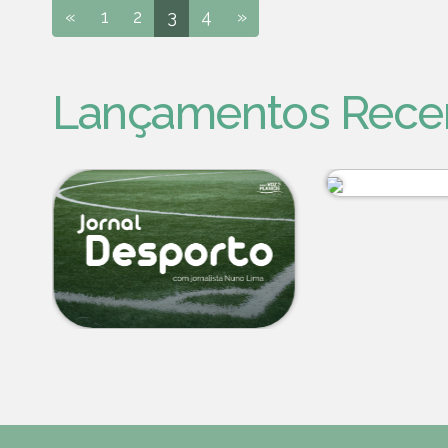
«
1
2
3
4
»
Lançamentos Rece