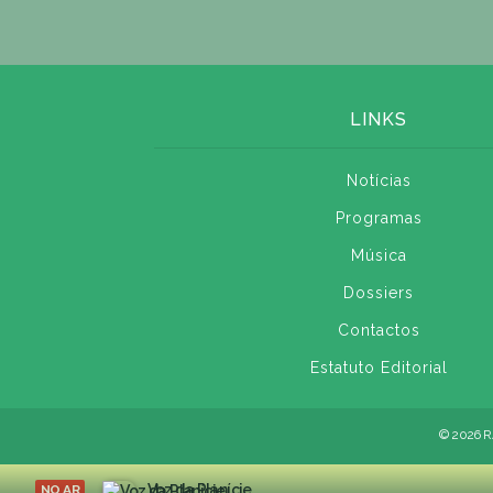
LINKS
Notícias
Programas
Música
Dossiers
Contactos
Estatuto Editorial
© 2026 R
Voz da Planície
NO AR