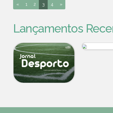
«
1
2
3
4
»
Lançamentos Rece