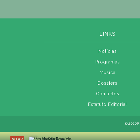
LINKS
Notícias
Programas
Música
Dossiers
Contactos
Estatuto Editorial
© 2026 R
Voz da Planície
NO AR