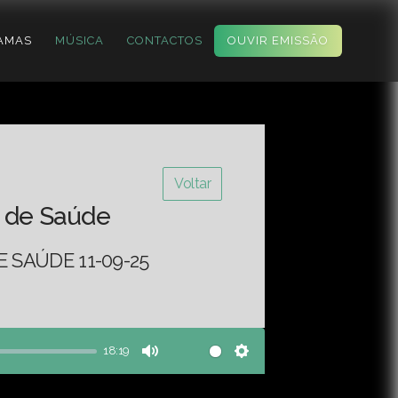
AMAS
MÚSICA
CONTACTOS
OUVIR EMISSÃO
Voltar
 de Saúde
 SAÚDE 11-09-25
18:19
Mute
Settings