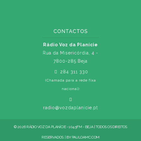
CONTACTOS
Rádio Voz da Planície
Rua da Misericórdia, 4 -
7800-285 Beja
284 311 330
(Chamada para a rede fixa
nacional)
radio@vozdaplanicie.pt
© 2026 RÁDIO VOZ DA PLANÍCIE - 104.5FM - BEJA | TODOS OS DIREITOS
RESERVADOS. | BY
PAULOAMC.COM