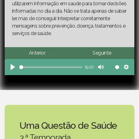
utilizarem informação em saúde para tomar decisões
informadas no dia a dia. Não se trata apenas de saber
ler, mas de conseguir interpretar corretamente
mensagens sobre prevenção, doença, tratamentos e
serviços de saúde.
Anterior
Seguinte
19:22
Play
Mute
Sett
Uma Questão de Saúde
3.ª Temporada