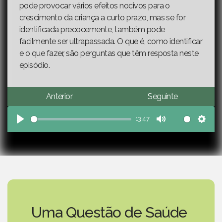
pode provocar vários efeitos nocivos para o
crescimento da criança a curto prazo, mas se for
identificada precocemente, também pode
facilmente ser ultrapassada. O que é, como identificar
e o que fazer, são perguntas que têm resposta neste
episódio.
Anterior
Seguinte
13:47
Play
Mute
Sett
Uma Questão de Saúde