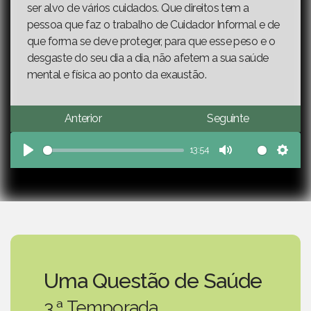
ser alvo de vários cuidados. Que direitos tem a
pessoa que faz o trabalho de Cuidador Informal e de
que forma se deve proteger, para que esse peso e o
desgaste do seu dia a dia, não afetem a sua saúde
mental e física ao ponto da exaustão.
Anterior
Seguinte
13:54
Play
Mute
Sett
Uma Questão de Saúde
3.ª Temporada