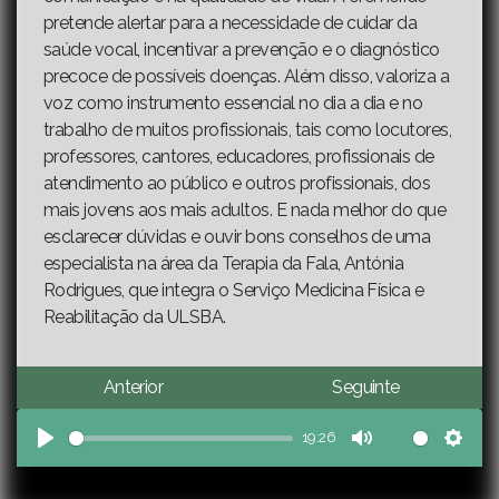
pretende alertar para a necessidade de cuidar da
saúde vocal, incentivar a prevenção e o diagnóstico
precoce de possíveis doenças. Além disso, valoriza a
voz como instrumento essencial no dia a dia e no
trabalho de muitos profissionais, tais como locutores,
professores, cantores, educadores, profissionais de
atendimento ao público e outros profissionais, dos
mais jovens aos mais adultos. E nada melhor do que
esclarecer dúvidas e ouvir bons conselhos de uma
especialista na área da Terapia da Fala, Antónia
Rodrigues, que integra o Serviço Medicina Física e
Reabilitação da ULSBA.
Anterior
Seguinte
19:26
Play
Mute
Sett