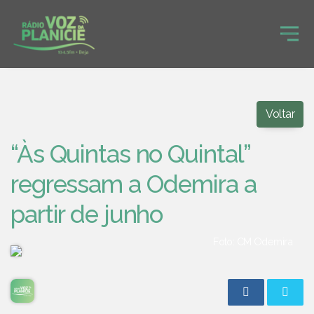
Voltar
“Às Quintas no Quintal”
regressam a Odemira a
partir de junho
Foto: CM Odemira