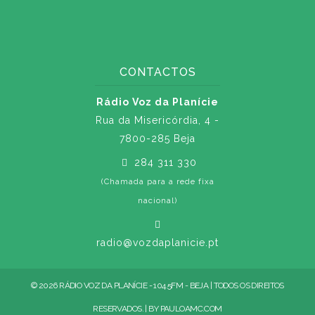
CONTACTOS
Rádio Voz da Planície
Rua da Misericórdia, 4 -
7800-285 Beja
284 311 330
(Chamada para a rede fixa
nacional)
radio@vozdaplanicie.pt
© 2026 RÁDIO VOZ DA PLANÍCIE - 104.5FM - BEJA | TODOS OS DIREITOS
RESERVADOS. | BY
PAULOAMC.COM