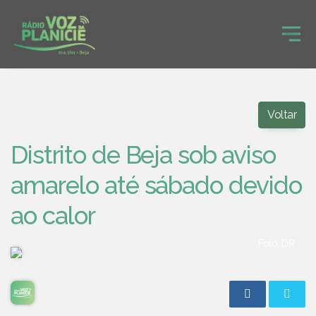
Voltar
Distrito de Beja sob aviso
amarelo até sábado devido
ao calor
Foto: DR