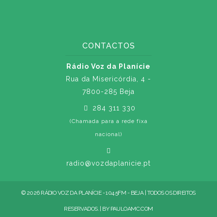
CONTACTOS
Rádio Voz da Planície
Rua da Misericórdia, 4 -
7800-285 Beja
284 311 330
(Chamada para a rede fixa
nacional)
radio@vozdaplanicie.pt
© 2026 RÁDIO VOZ DA PLANÍCIE - 104.5FM - BEJA | TODOS OS DIREITOS
RESERVADOS. | BY
PAULOAMC.COM