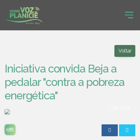
Voltar
Iniciativa convida Beja a
pedalar "contra a pobreza
energética"
Foto: IISBA