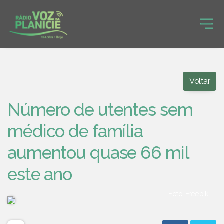
Voltar
Número de utentes sem
médico de família
aumentou quase 66 mil
este ano
Foto: Freepik