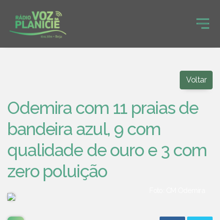
Voltar
Odemira com 11 praias de
bandeira azul, 9 com
qualidade de ouro e 3 com
zero poluição
Foto: CM Odemira