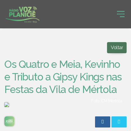
Voltar
Os Quatro e Meia, Kevinho
e Tributo a Gipsy Kings nas
Festas da Vila de Mértola
Foto: CM Mértola