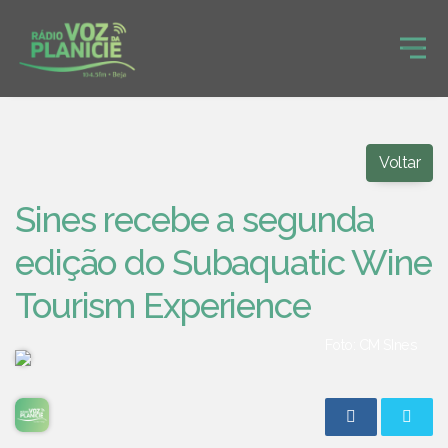
Voltar
Sines recebe a segunda
edição do Subaquatic Wine
Tourism Experience
Foto: CM SInes