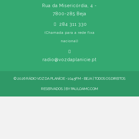
Rua da Misericórdia, 4 -
7800-285 Beja
284 311 330
(Chamada para a rede fixa
nacional)
radio@vozdaplanicie.pt
© 2026 RÁDIO VOZ DA PLANÍCIE - 104.5FM - BEJA | TODOS OS DIREITOS
RESERVADOS. | BY
PAULOAMC.COM