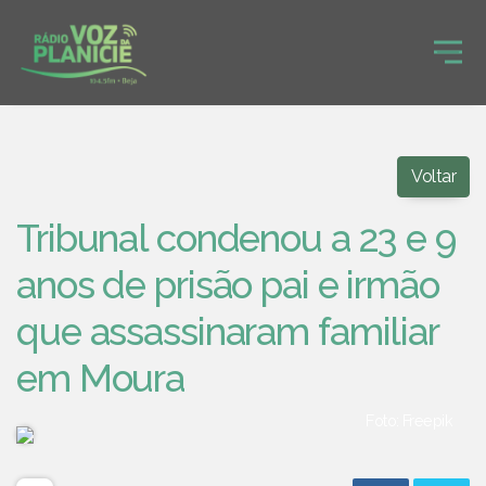
Voltar
Tribunal condenou a 23 e 9
anos de prisão pai e irmão
que assassinaram familiar
em Moura
Foto: Freepik