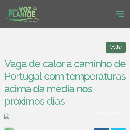
Voltar
Vaga de calor a caminho de
Portugal com temperaturas
acima da média nos
próximos dias
Foto: Pixabay