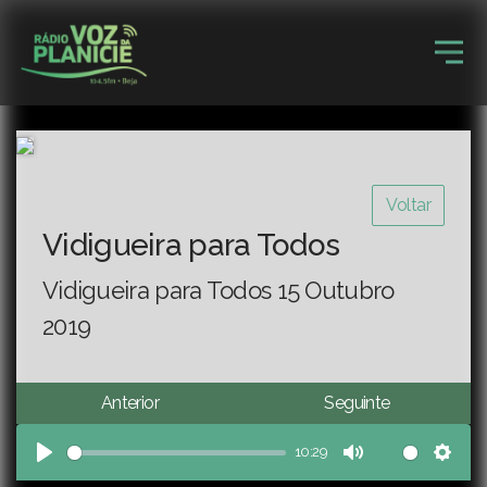
Voltar
Vidigueira para Todos
Vidigueira para Todos 15 Outubro
2019
Anterior
Seguinte
10:29
Play
Mute
Sett