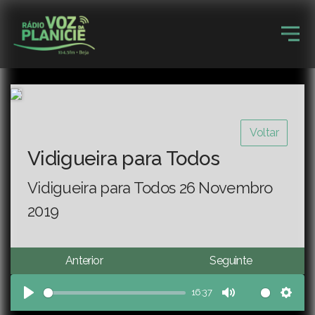
Voltar
Vidigueira para Todos
Vidigueira para Todos 26 Novembro
2019
Anterior
Seguinte
16:37
Play
Mute
Sett