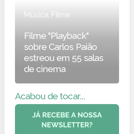
Música, Filme
Filme "Playback"
sobre Carlos Paião
estreou em 55 salas
de cinema
Acabou de tocar...