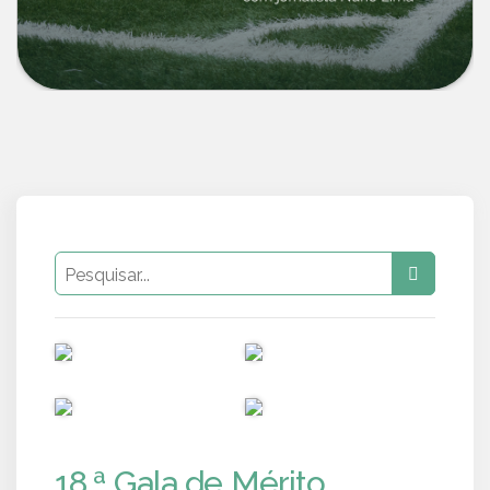
PUB
PUB
PUB
PUB
18.ª Gala de Mérito