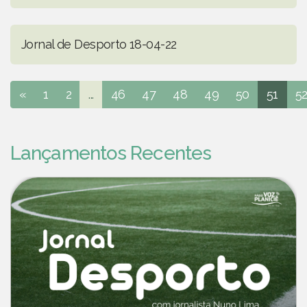
Jornal de Desporto 18-04-22
«
1
2
...
46
47
48
49
50
51
5
Lançamentos Recentes