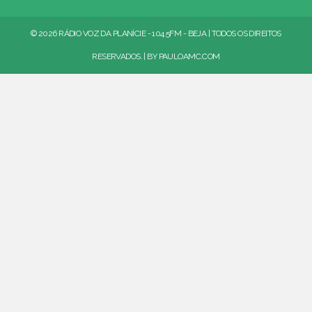
© 2026 RÁDIO VOZ DA PLANÍCIE - 104.5FM - BEJA | TODOS OS DIREITOS
RESERVADOS. | BY
PAULOAMC.COM