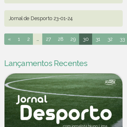
Jornal de Desporto 23-01-24
«
1
2
...
27
28
29
30
31
32
33
Lançamentos Recentes