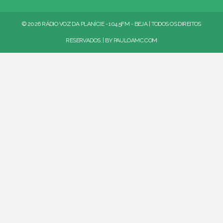
© 2026 RÁDIO VOZ DA PLANÍCIE - 104.5FM - BEJA | TODOS OS DIREITOS
RESERVADOS. | BY
PAULOAMC.COM