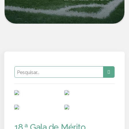
PUB
PUB
PUB
PUB
18.ª Gala de Mérito