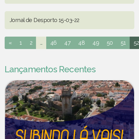
Jornal de Desporto 15-03-22
«
1
2
...
46
47
48
49
50
51
5
Lançamentos Recentes