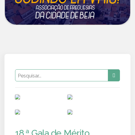
PUB
PUB
PUB
PUB
18.ª Gala de Mérito