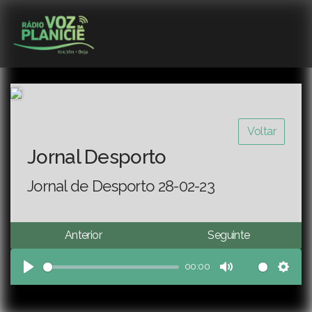
Voltar
Jornal Desporto
Jornal de Desporto 28-02-23
Anterior
Seguinte
00:00
Play
Mute
Sett