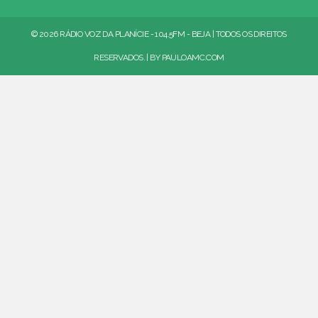
© 2026 RÁDIO VOZ DA PLANÍCIE - 104.5FM - BEJA | TODOS OS DIREITOS
RESERVADOS. | BY
PAULOAMC.COM