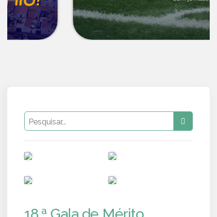
PUB
PUB
PUB
PUB
18.ª Gala de Mérito