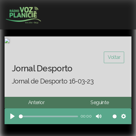
Voltar
Jornal Desporto
Jornal de Desporto 16-03-23
Anterior
Seguinte
00:00
Play
Mute
Sett