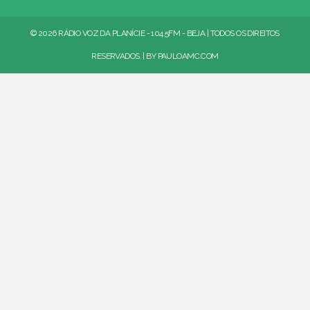
© 2026 RÁDIO VOZ DA PLANÍCIE - 104.5FM - BEJA | TODOS OS DIREITOS
RESERVADOS. | BY
PAULOAMC.COM