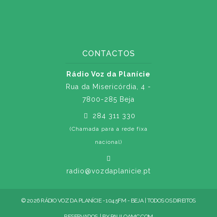
CONTACTOS
Rádio Voz da Planície
Rua da Misericórdia, 4 -
7800-285 Beja
284 311 330
(Chamada para a rede fixa
nacional)
radio@vozdaplanicie.pt
© 2026 RÁDIO VOZ DA PLANÍCIE - 104.5FM - BEJA | TODOS OS DIREITOS
RESERVADOS. | BY
PAULOAMC.COM