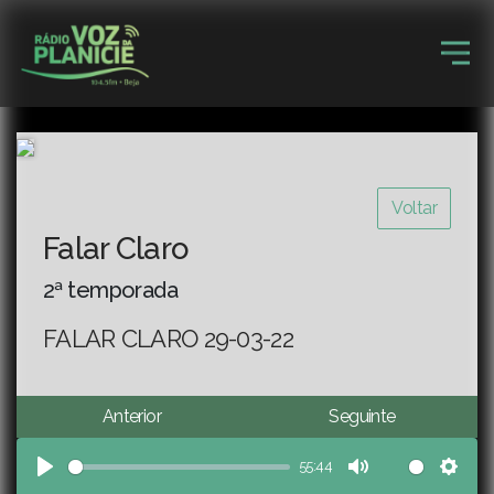
Voltar
Falar Claro
2ª temporada
FALAR CLARO 29-03-22
Anterior
Seguinte
55:44
Play
Mute
Sett