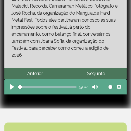
Maledict Records, Cameraman Metálico, fotógrafo e
José Rocha, da organização do Mangualde Hard
Metal Fest. Todos eles partilharam conosco as suas
impressões sobre o festival.Já perto do
encerramento, como balanço final, conversámos
também com Joana Sofia, da organização do
Festival, para perceber como correu a edição de
2026
Anterior
Seguinte
59:02
Play
Mute
Sett