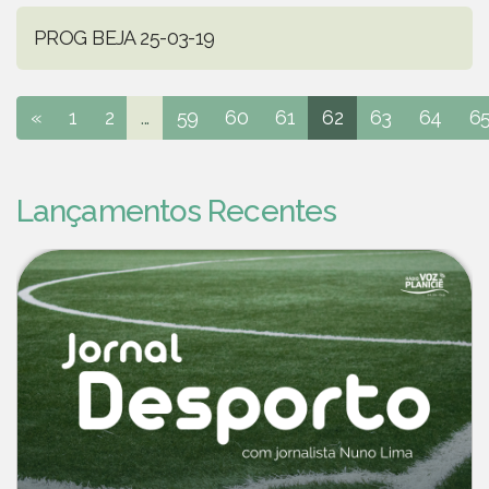
PROG BEJA 25-03-19
«
1
2
...
59
60
61
62
63
64
6
Lançamentos Recentes