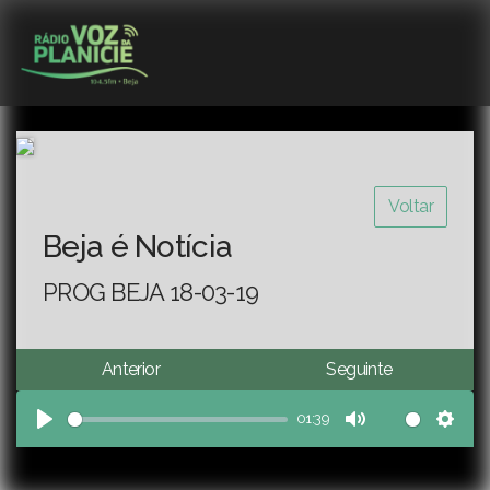
Voltar
Beja é Notícia
PROG BEJA 18-03-19
Anterior
Seguinte
01:39
Play
Mute
Sett