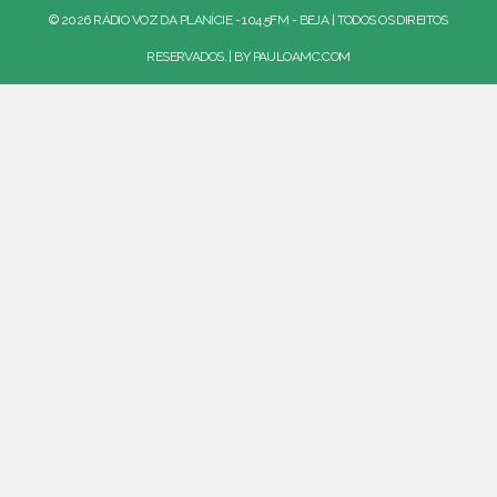
© 2026 RÁDIO VOZ DA PLANÍCIE - 104.5FM - BEJA | TODOS OS DIREITOS
RESERVADOS. | BY
PAULOAMC.COM