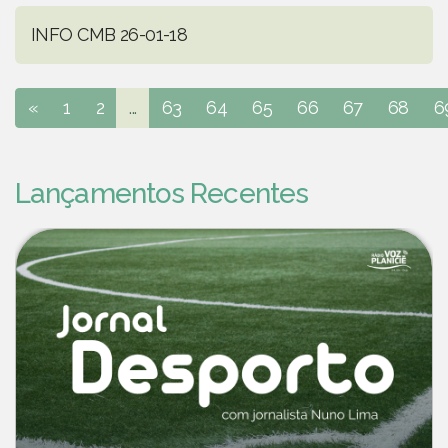
INFO CMB 26-01-18
«
1
2
...
63
64
65
66
67
68
6
Lançamentos Recentes