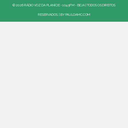
© 2026 RÁDIO VOZ DA PLANÍCIE - 104.5FM - BEJA | TODOS OS DIREITOS
RESERVADOS. | BY
PAULOAMC.COM