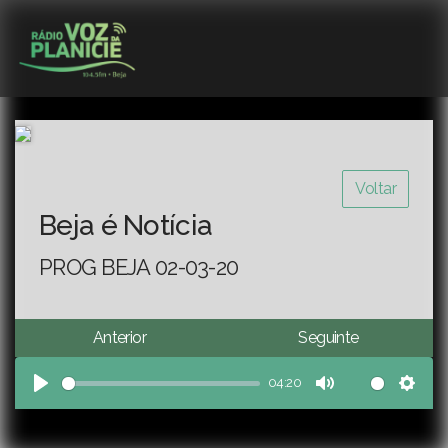
Voltar
Beja é Notícia
PROG BEJA 02-03-20
Anterior
Seguinte
04:20
Play
Mute
Sett