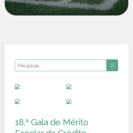
PUB
PUB
PUB
PUB
18.ª Gala de Mérito