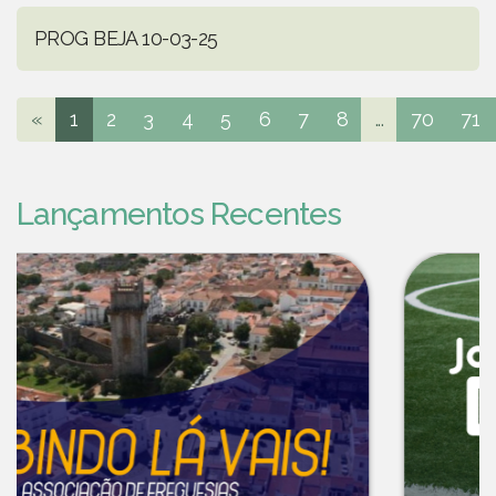
PROG BEJA 10-03-25
«
1
2
3
4
5
6
7
8
...
70
71
Lançamentos Recentes