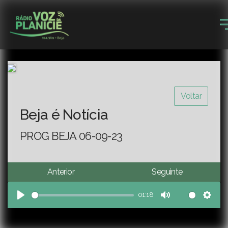
Voltar
Beja é Notícia
PROG BEJA 06-09-23
Anterior
Seguinte
01:18
Play
Mute
Sett