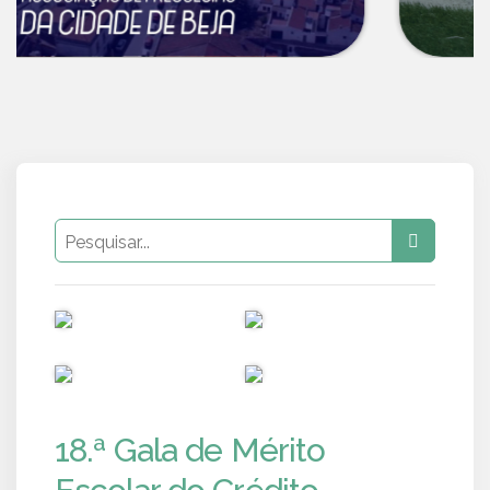
PUB
PUB
PUB
PUB
18.ª Gala de Mérito