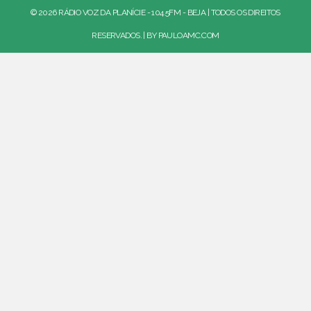
© 2026 RÁDIO VOZ DA PLANÍCIE - 104.5FM - BEJA | TODOS OS DIREITOS
RESERVADOS. | BY
PAULOAMC.COM