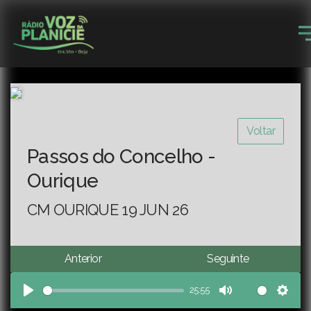
Voltar
Passos do Concelho -
Ourique
CM OURIQUE 19 JUN 26
Anterior
Seguinte
25:55
Play
Mute
Sett