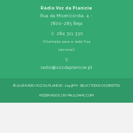
Rádio Voz da Planície
Rua da Misericórdia, 4 -
7800-285 Beja
284 311 330
(Chamada para a rede fixa
nacional)
radio@vozdaplanicie.pt
© 2026 RÁDIO VOZ DA PLANÍCIE - 104.5FM - BEJA | TODOS OS DIREITOS
RESERVADOS. | BY
PAULOAMC.COM