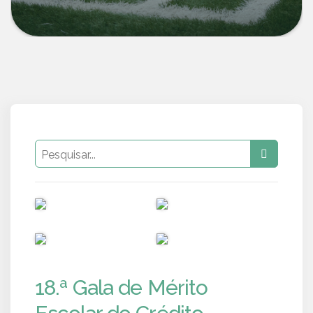
PUB
PUB
PUB
PUB
18.ª Gala de Mérito