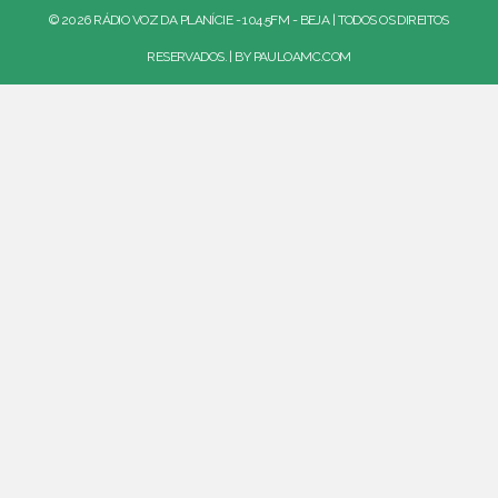
© 2026 RÁDIO VOZ DA PLANÍCIE - 104.5FM - BEJA | TODOS OS DIREITOS
RESERVADOS. | BY
PAULOAMC.COM