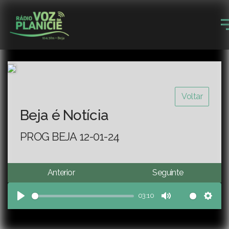
Voltar
Beja é Notícia
PROG BEJA 12-01-24
Anterior
Seguinte
03:10
Play
Mute
Sett