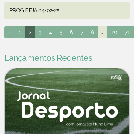
PROG BEJA 04-02-25
«
1
2
3
4
5
6
7
8
...
70
71
Lançamentos Recentes