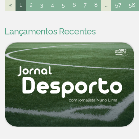
«
1
2
3
4
5
6
7
8
...
57
58
Lançamentos Recentes