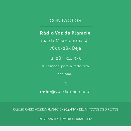
CONTACTOS
Rádio Voz da Planície
Rua da Misericórdia, 4 -
7800-285 Beja
284 311 330
(Chamada para a rede fixa
nacional)
radio@vozdaplanicie.pt
© 2026 RÁDIO VOZ DA PLANÍCIE - 104.5FM - BEJA | TODOS OS DIREITOS
RESERVADOS. | BY
PAULOAMC.COM