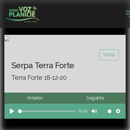
Voltar
Serpa Terra Forte
Terra Forte 18-12-20
Anterior
Seguinte
05:48
Play
Mute
Sett