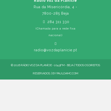
Rádio Voz da Planície
Rua da Misericórdia, 4 -
7800-285 Beja
284 311 330
(Chamada para a rede fixa
nacional)
radio@vozdaplanicie.pt
© 2026 RÁDIO VOZ DA PLANÍCIE - 104.5FM - BEJA | TODOS OS DIREITOS
RESERVADOS. | BY
PAULOAMC.COM