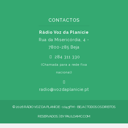
CONTACTOS
Rádio Voz da Planície
Rua da Misericórdia, 4 -
7800-285 Beja
284 311 330
(Chamada para a rede fixa
nacional)
radio@vozdaplanicie.pt
© 2026 RÁDIO VOZ DA PLANÍCIE - 104.5FM - BEJA | TODOS OS DIREITOS
RESERVADOS. | BY
PAULOAMC.COM