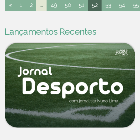
«
1
2
...
49
50
51
52
53
54
55
Lançamentos Recentes