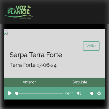
Voltar
Serpa Terra Forte
Terra Forte 17-06-24
Anterior
Seguinte
05:04
Play
Mute
Sett