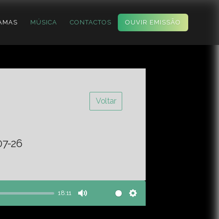
AMAS
MÚSICA
CONTACTOS
OUVIR EMISSÃO
Voltar
07-26
18:11
Mute
Settings