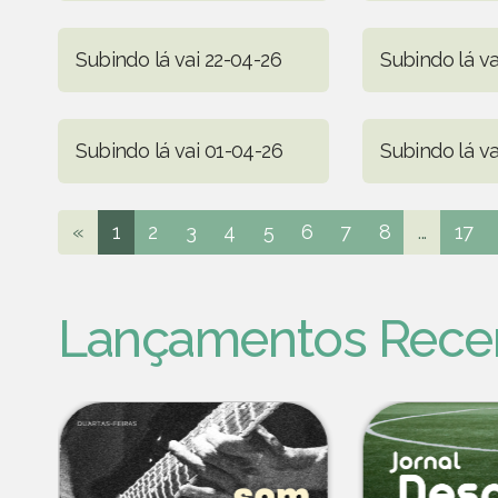
Subindo lá vai 22-04-26
Subindo lá va
Subindo lá vai 01-04-26
Subindo lá va
«
1
2
3
4
5
6
7
8
...
17
Lançamentos Rece