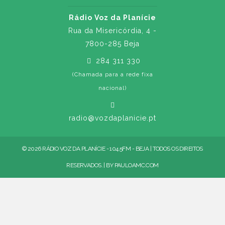
Rádio Voz da Planície
Rua da Misericórdia, 4 -
7800-285 Beja
284 311 330
(Chamada para a rede fixa
nacional)
radio@vozdaplanicie.pt
© 2026 RÁDIO VOZ DA PLANÍCIE - 104.5FM - BEJA | TODOS OS DIREITOS
RESERVADOS. | BY
PAULOAMC.COM