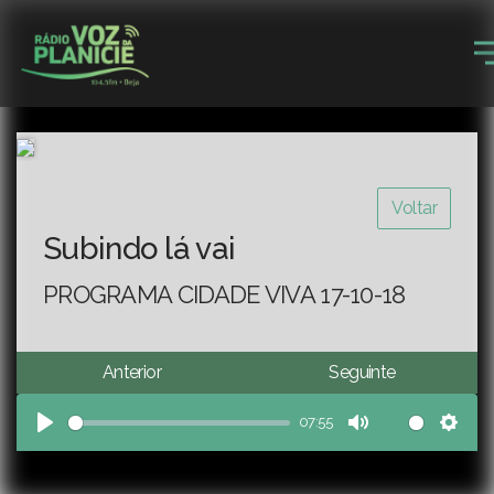
Voltar
Subindo lá vai
PROGRAMA CIDADE VIVA 17-10-18
Anterior
Seguinte
07:55
Play
Mute
Sett