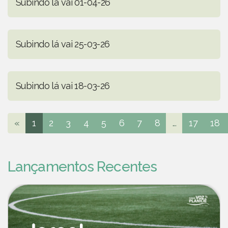
Subindo lá vai 01-04-26
Subindo lá vai 25-03-26
Subindo lá vai 18-03-26
«
1
2
3
4
5
6
7
8
...
17
18
Lançamentos Recentes