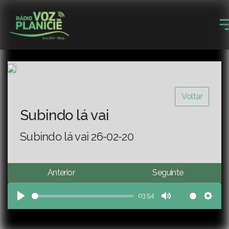
Voltar
Subindo lá vai
Subindo lá vai 26-02-20
Anterior
Seguinte
03:54
Play
Mute
Sett