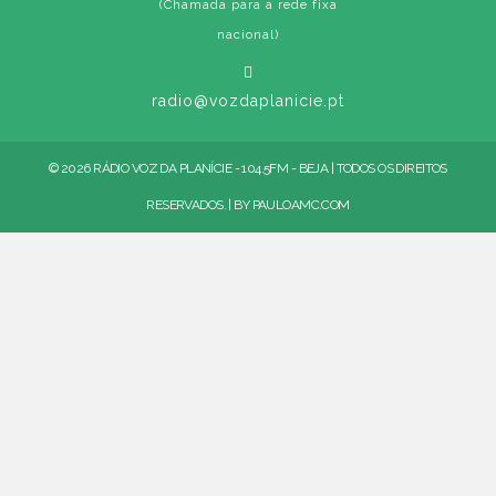
(Chamada para a rede fixa
nacional)
radio@vozdaplanicie.pt
© 2026 RÁDIO VOZ DA PLANÍCIE - 104.5FM - BEJA | TODOS OS DIREITOS
RESERVADOS. | BY
PAULOAMC.COM