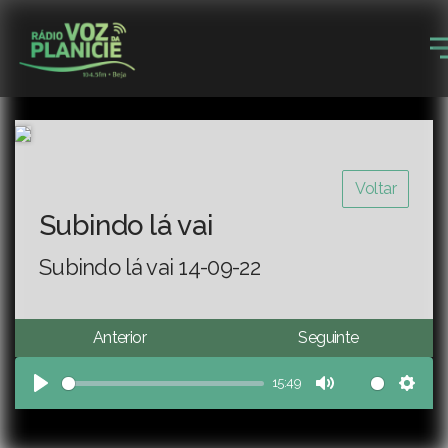
Voltar
Subindo lá vai
Subindo lá vai 14-09-22
Anterior
Seguinte
15:49
Play
Mute
Sett