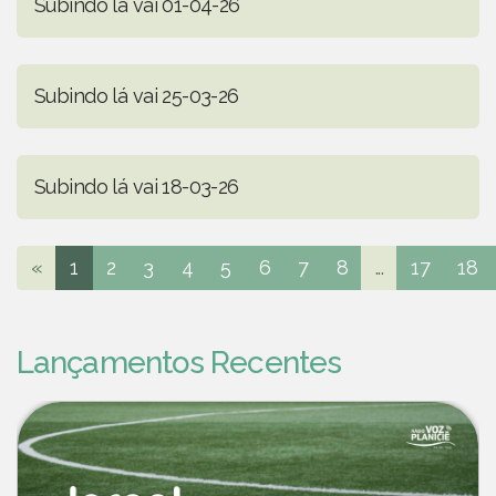
Subindo lá vai 01-04-26
Subindo lá vai 25-03-26
Subindo lá vai 18-03-26
«
1
2
3
4
5
6
7
8
...
17
18
Lançamentos Recentes