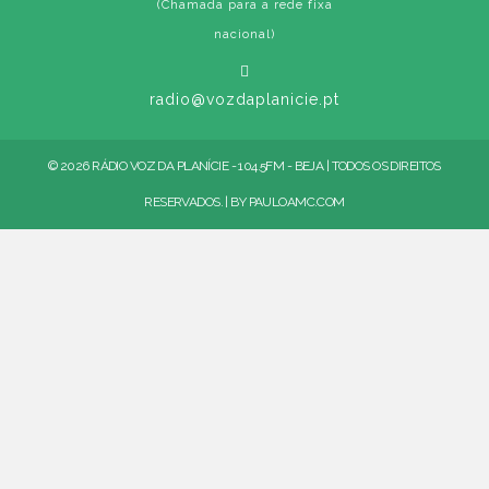
(Chamada para a rede fixa
nacional)
radio@vozdaplanicie.pt
© 2026 RÁDIO VOZ DA PLANÍCIE - 104.5FM - BEJA | TODOS OS DIREITOS
RESERVADOS. | BY
PAULOAMC.COM