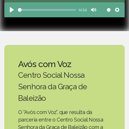
14:54
Play
Mute
Sett
Avós com Voz
Centro Social Nossa
Senhora da Graça de
Baleizão
O “Avós com Voz”, que resulta da
parceria entre o Centro Social Nossa
Senhora da Graça de Baleizão com a