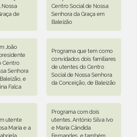
l Nossa
Centro Social de Nossa
Graça de
Senhora da Graça em
Baleizão
m João
Programa que tem como
 presidente
convidados dois familiares
o Centro
de utentes do Centro
ssa Senhora
Social de Nossa Senhora
Baleizão, e
da Conceição, de Baleizão
ina Falca
Programa com dois
m utente
utentes, António Silva Ivo
sa Maria e a
e Maria Cândida
abriela
Fernandes, e também