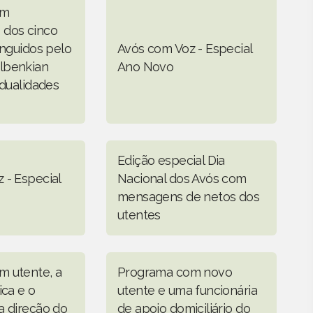
om
 dos cinco
inguidos pelo
Avós com Voz - Especial
lbenkian
Ano Novo
idualidades
Edição especial Dia
 - Especial
Nacional dos Avós com
mensagens de netos dos
utentes
m utente, a
Programa com novo
ica e o
utente e uma funcionária
a direção do
de apoio domiciliário do