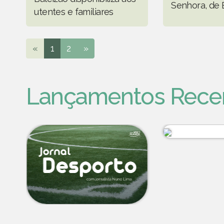
Senhora, de 
utentes e familiares
«
1
2
»
Lançamentos Rece