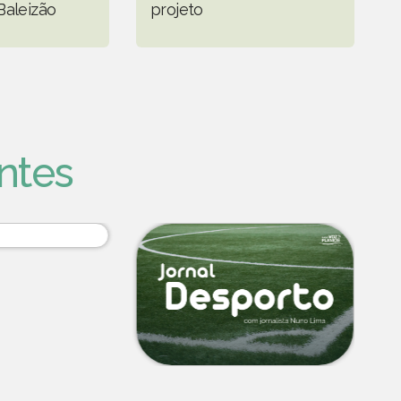
Baleizão
projeto
ntes