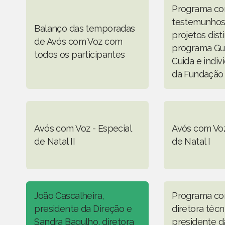
Programa c
testemunhos
Balanço das temporadas
projetos dist
de Avós com Voz com
programa Gu
todos os participantes
Cuida e indiv
da Fundação
Avós com Voz - Especial
Avós com Voz
de Natal II
de Natal I
João Cascalheira,
Programa co
presidente da Direção e
diretora técn
Sandra Bagulho, diretora
presidente d