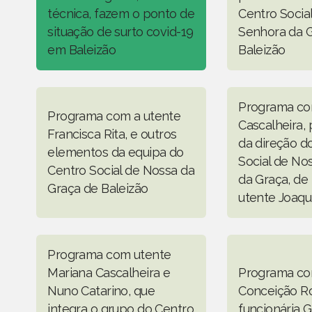
técnica, fazem o ponto de
Centro Socia
situação de surto covid-19
Senhora da 
em Baleizão
Baleizão
Programa co
Programa com a utente
Cascalheira,
Francisca Rita, e outros
da direção d
elementos da equipa do
Social de No
Centro Social de Nossa da
da Graça, de 
Graça de Baleizão
utente Joaqu
Programa com utente
Mariana Cascalheira e
Programa co
Nuno Catarino, que
Conceição Ro
integra o grupo do Centro
funcionária G