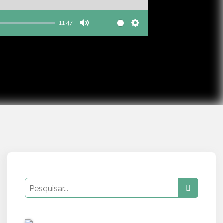
11:47
Mute
Settings
PUB