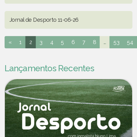
Jornal de Desporto 11-06-26
«
1
2
3
4
5
6
7
8
...
53
54
Lançamentos Recentes