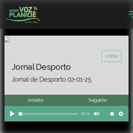
Voltar
Jornal Desporto
Jornal de Desporto 02-01-25
Anterior
Seguinte
07:21
Play
Mute
Sett