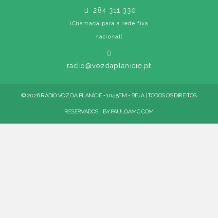
284 311 330
(Chamada para a rede fixa
nacional)
radio@vozdaplanicie.pt
© 2026 RÁDIO VOZ DA PLANÍCIE - 104.5FM - BEJA | TODOS OS DIREITOS
RESERVADOS. | BY
PAULOAMC.COM