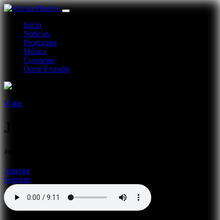
Início
Notícias
Programas
Música
Contactos
Ouvir Emissão
Voltar
Jornal Desporto
Jornal de Desporto 11-07-25
Anterior
Seguinte