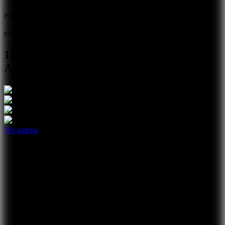
PUB
PUB
18.ª Gala de Mérito Escolar do Crédito
Agrícola Mútuo do Alentejo Sul
Ver galeria