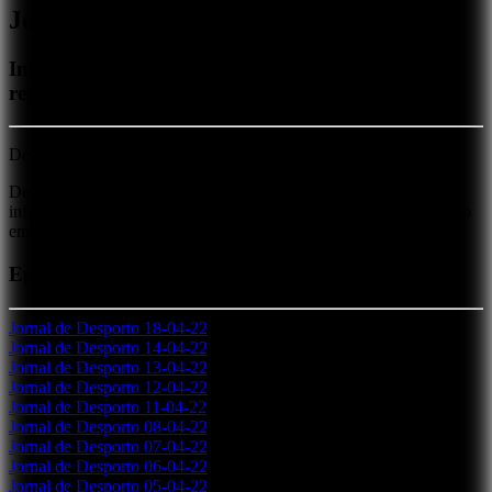
Jornal Desporto
Informação sobre toda a atualidade desportiva da
região
De segunda a sexta: 7h50 - 10h15 - 12h30 - 17h30 - 19h15
De segunda a sexta-feira, o jornalista Nuno Lima atualiza toda a
informação desportiva, com o foco principal no distrito de Beja, no
emblemático 'Jornal de Desporto' da Rádio Voz da Planície.
Episódios
Jornal de Desporto 18-04-22
Jornal de Desporto 14-04-22
Jornal de Desporto 13-04-22
Jornal de Desporto 12-04-22
Jornal de Desporto 11-04-22
Jornal de Desporto 08-04-22
Jornal de Desporto 07-04-22
Jornal de Desporto 06-04-22
Jornal de Desporto 05-04-22