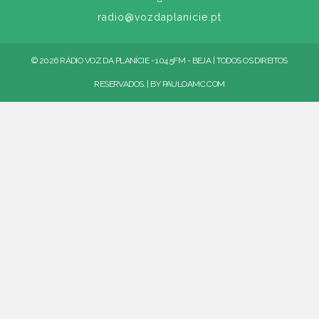
radio@vozdaplanicie.pt
© 2026 RÁDIO VOZ DA PLANÍCIE - 104.5FM - BEJA | TODOS OS DIREITOS
RESERVADOS. | BY
PAULOAMC.COM