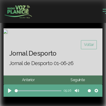
Voltar
Jornal Desporto
Jornal de Desporto 01-06-26
Anterior
Seguinte
09:26
Play
Mute
Sett