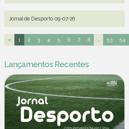
Jornal de Desporto 09-07-26
«
1
2
3
4
5
6
7
8
...
53
54
Lançamentos Recentes