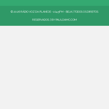
© 2026 RÁDIO VOZ DA PLANÍCIE - 104.5FM - BEJA | TODOS OS DIREITOS
RESERVADOS. | BY
PAULOAMC.COM