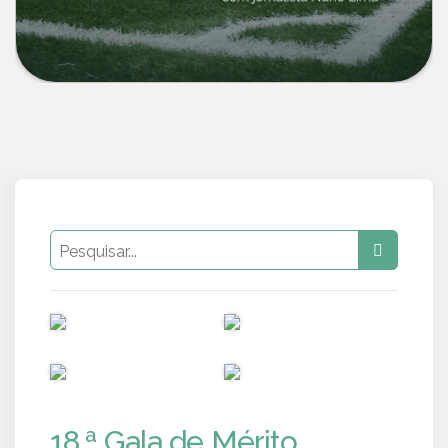
PUB
PUB
PUB
PUB
18.ª Gala de Mérito