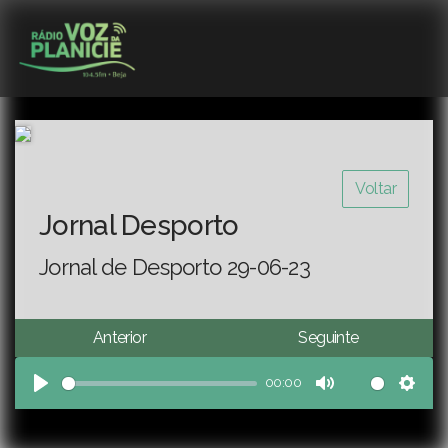
Voltar
Jornal Desporto
Jornal de Desporto 29-06-23
Anterior
Seguinte
00:00
Play
Mute
Sett