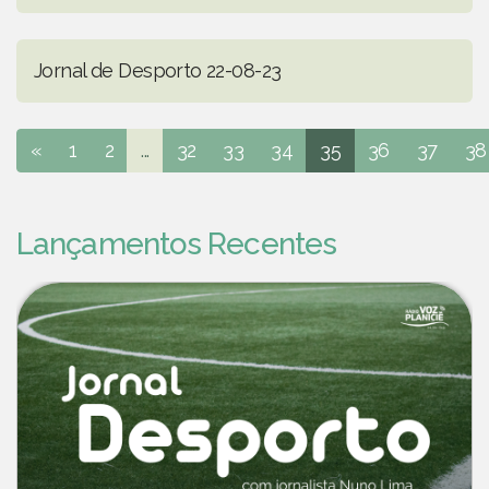
Jornal de Desporto 22-08-23
«
1
2
...
32
33
34
35
36
37
38
Lançamentos Recentes