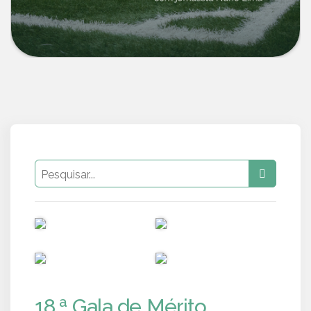
PUB
PUB
PUB
PUB
18.ª Gala de Mérito