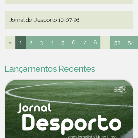
Jornal de Desporto 10-07-26
«
1
2
3
4
5
6
7
8
...
53
54
Lançamentos Recentes