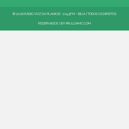
© 2026 RÁDIO VOZ DA PLANÍCIE - 104.5FM - BEJA | TODOS OS DIREITOS
RESERVADOS. | BY
PAULOAMC.COM