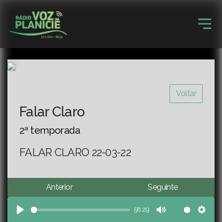
Voltar
Falar Claro
2ª temporada
FALAR CLARO 22-03-22
Anterior
Seguinte
58:29
Play
Mute
Sett